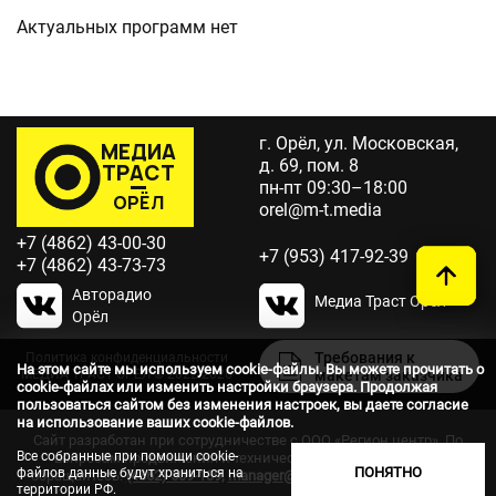
Актуальных программ нет
г. Орёл, ул. Московская,
МЕДИА
д. 69, пом. 8
ТРАСТ
пн-пт 09:30–18:00
ОРЁЛ
orel@m-t.media
+7 (4862) 43-00-30
+7 (953) 417-92-39
+7 (4862) 43-73-73
Авторадио
Медиа Траст Орёл
Орёл
Требования к
Политика конфиденциальности
На этом сайте мы используем cookie-файлы. Вы можете прочитать о
МЕДИА ТРАСТ ОРЕЛ © 2022-2026
макетам заказчика
cookie-файлах или изменить настройки браузера. Продолжая
пользоваться сайтом без изменения настроек, вы даете согласие
на использование ваших cookie-файлов.
Сайт разработан при сотрудничестве с ООО «Регион центр».
По
Все собранные при помощи cookie-
вопросам продвижения и технической поддержки сайта
ПОНЯТНО
файлов данные будут храниться на
обращайтесь:
(4862) 509-139,
manager@vorle.ru,
www.sait-region.ru
территории РФ.